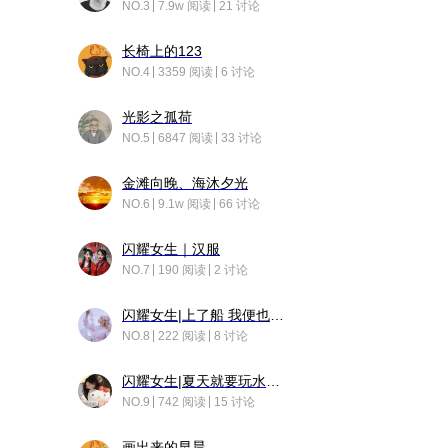
NO.3
7.9w 阅读
21 讨论
长椅上的123
NO.4
3359 阅读
6 讨论
光影之孤荷
NO.5
6847 阅读
33 讨论
金滩向晚、海沐夕光
NO.6
9.1w 阅读
66 讨论
闪耀女生｜汉服
NO.7
190 阅读
2 讨论
闪耀女生|上了船 我便也成了故事中的人
NO.8
222 阅读
8 讨论
闪耀女生|夏天就要玩水！！
NO.9
742 阅读
15 讨论
画出来的早晨