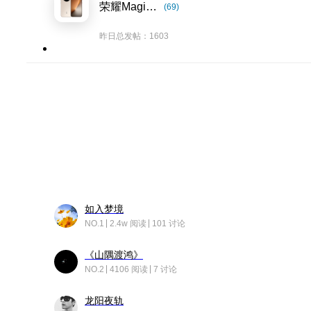
荣耀Magic8系列
(69)
昨日总发帖：1603
如入梦境
NO.1
2.4w 阅读
101 讨论
《山隅渡鸿》
NO.2
4106 阅读
7 讨论
龙阳夜轨