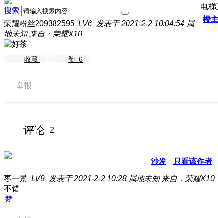
电梯
搜索
楼
荣耀粉丝209382595
LV6
发表于 2021-2-2 10:04:54
属
地未知
来自：荣耀X10
收藏
赞
6
举报
评论
2
沙发
只看该作者
枣一景
LV9
发表于 2021-2-2 10:28
属地未知
来自：荣耀X10
不错
赞