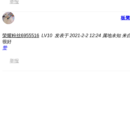
举报
板凳
荣耀粉丝6955516
LV10
发表于 2021-2-2 12:24
属地未知
来自
很好
赞
举报