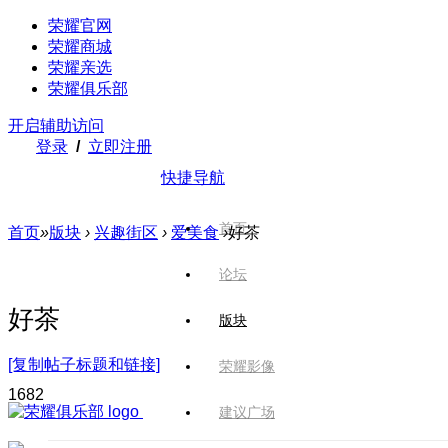
荣耀官网
荣耀商城
荣耀亲选
荣耀俱乐部
开启辅助访问
登录
/
立即注册
快捷导航
首页
首页
»
版块
›
兴趣街区
›
爱美食
›
好茶
论坛
好茶
版块
[复制帖子标题和链接]
荣耀影像
168
2
建议广场