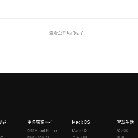
查看全部热门帖子
N系列
更多荣耀手机
MagicOS
智慧生活
荣耀Robot Phone
MagicOS
笔记本
RT
荣耀X80系列
公测内测
平板