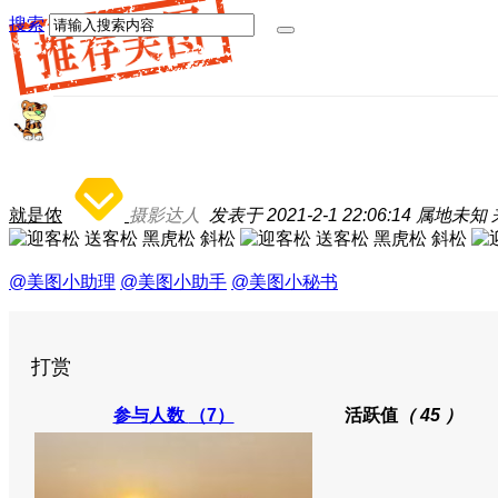
搜索
就是侬
摄影达人
发表于 2021-2-1 22:06:14
属地未知
@美图小助理
@美图小助手
@美图小秘书
打赏
参与人数
（7）
活跃值
（ 45 ）