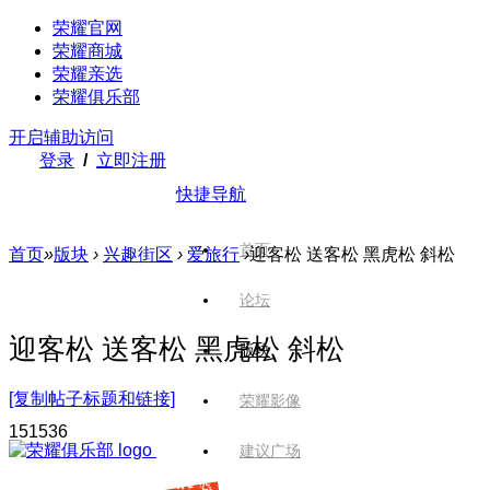
荣耀官网
荣耀商城
荣耀亲选
荣耀俱乐部
开启辅助访问
登录
/
立即注册
快捷导航
首页
首页
»
版块
›
兴趣街区
›
爱旅行
›
迎客松 送客松 黑虎松 斜松
论坛
迎客松 送客松 黑虎松 斜松
版块
[复制帖子标题和链接]
荣耀影像
1515
36
建议广场