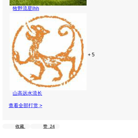
牧野流星lhh
+ 5
山高远水流长
查看全部打赏 >
收藏
赞
24