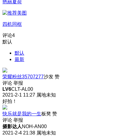
艳丽夏荷
四机同框
评论
4
默认
默认
最新
荣耀粉丝35707277
沙发
赞
评论
举报
LV6
CLT-AL00
2021-2-1 11:27
属地未知
好拍！
快乐就是我的一生
板凳
赞
评论
举报
摄影达人
NOH-AN00
2021-2-4 21:38
属地未知