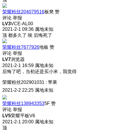
荣耀粉丝204079516
板凳
赞
评论
举报
LV3
VCE-AL00
2021-2-1 09:36
属地未知
顶 都多久了 唉 后悔死了
荣耀粉丝7677926
地板
赞
评论
举报
LV7
浏览器
2021-2-1 16:59
属地未知
后悔了吧，当初还是买小米，我觉得
荣耀粉丝202901031
:
苹果
2021-2-2 22:25
属地未知
荣耀粉丝138943353
5F
赞
评论
举报
LV5
荣耀平板V6
2021-2-1 20:00
属地未知
顶