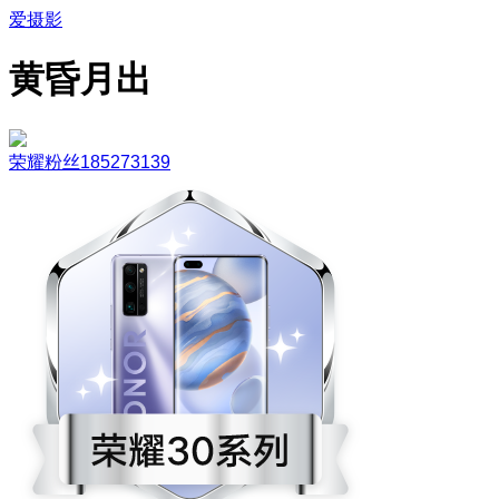
爱摄影
黄昏月出
荣耀粉丝185273139