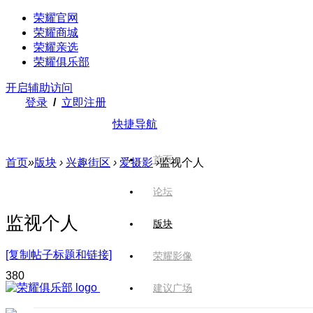
荣耀官网
荣耀商城
荣耀亲选
荣耀俱乐部
开启辅助访问
登录
/
立即注册
快捷导航
首页
首页
»
版块
›
兴趣街区
›
爱摄影
›
监视个人
论坛
监视个人
版块
[复制帖子标题和链接]
荣耀影像
38
0
建议广场