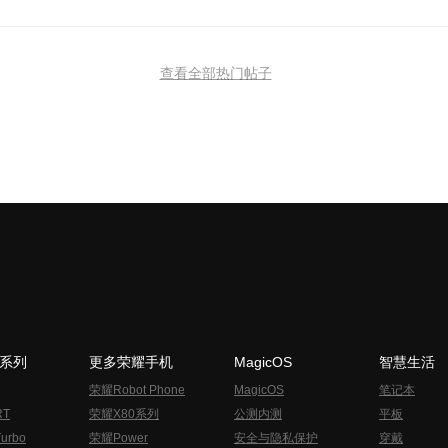
查看全部热门帖子
N系列
更多荣耀手机
MagicOS
智慧生活
荣耀Robot Phone
MagicOS
笔记本
RT
荣耀X80系列
公测内测
平板
urbo
荣耀Power
安全与隐私保护
穿戴