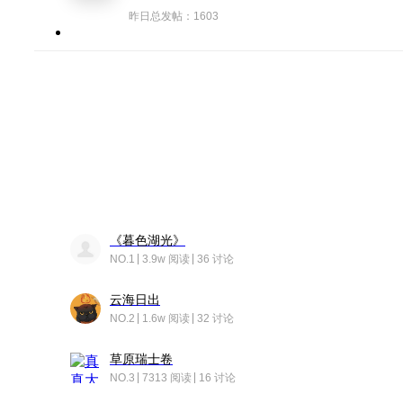
昨日总发帖：1603
《暮色湖光》
NO.1
3.9w 阅读
36 讨论
云海日出
NO.2
1.6w 阅读
32 讨论
草原瑞士卷
NO.3
7313 阅读
16 讨论