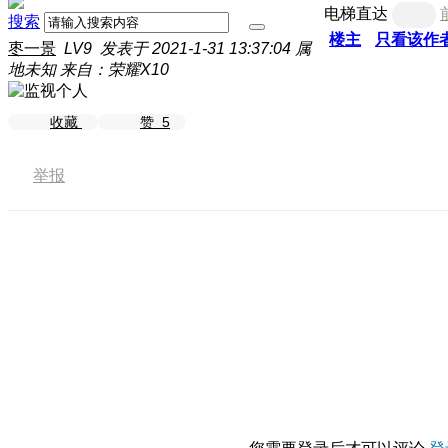
电梯直达
搜索
楼主
只看该作
枣一景
LV9
发表于 2021-1-31 13:37:04
属
地未知
来自：荣耀X10
收藏
赞
5
举报