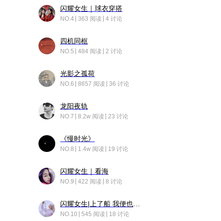
闪耀女生｜球衣穿搭
NO.4
363 阅读
4 讨论
四机同框
NO.5
484 阅读
2 讨论
光影之孤荷
NO.6
8657 阅读
36 讨论
龙阳夜轨
NO.7
8.2w 阅读
23 讨论
《慢时光》
NO.8
1.4w 阅读
19 讨论
闪耀女生｜看海
NO.9
422 阅读
8 讨论
闪耀女生|上了船 我便也成了故事中的人
NO.10
545 阅读
18 讨论