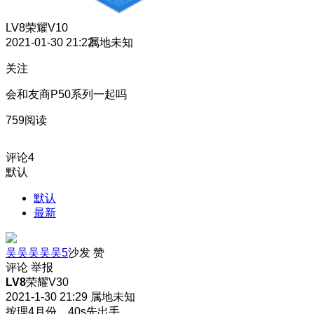
LV8
荣耀V10
2021-01-30 21:22
属地未知
关注
会和友商P50系列一起吗
759阅读
评论
4
默认
默认
最新
吴吴吴吴吴5
沙发
赞
评论
举报
LV8
荣耀V30
2021-1-30 21:29
属地未知
按理4月份，40s先出手