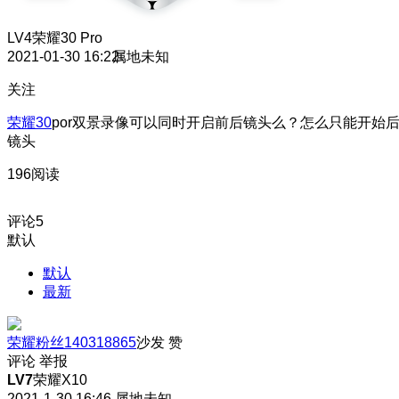
LV4
荣耀30 Pro
2021-01-30 16:22
属地未知
关注
荣耀30
por双景录像可以同时开启前后镜头么？怎么只能开始
镜头
196阅读
评论
5
默认
默认
最新
荣耀粉丝140318865
沙发
赞
评论
举报
LV7
荣耀X10
2021-1-30 16:46
属地未知