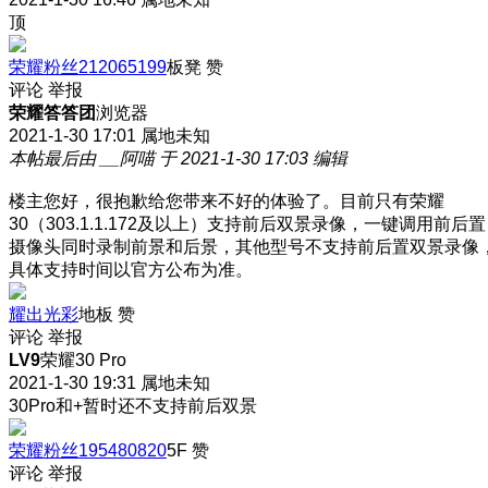
顶
荣耀粉丝212065199
板凳
赞
评论
举报
荣耀答答团
浏览器
2021-1-30 17:01
属地未知
本帖最后由 __阿喵 于 2021-1-30 17:03 编辑
楼主您好，很抱歉给您带来不好的体验了。目前只有荣耀
30（303.1.1.172及以上）支持前后双景录像，一键调用前后置
摄像头同时录制前景和后景，其他型号不支持前后置双景录像
具体支持时间以官方公布为准。
耀出光彩
地板
赞
评论
举报
LV9
荣耀30 Pro
2021-1-30 19:31
属地未知
30Pro和+暂时还不支持前后双景
荣耀粉丝195480820
5F
赞
评论
举报