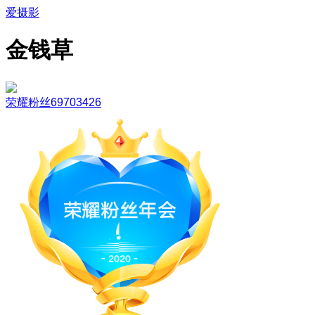
爱摄影
金钱草
荣耀粉丝69703426