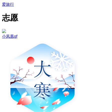
爱旅行
志愿
小凤凰gf