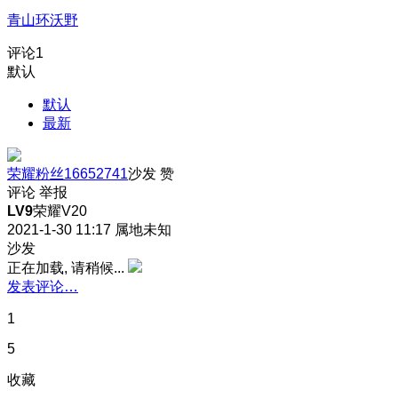
青山环沃野
评论
1
默认
默认
最新
荣耀粉丝16652741
沙发
赞
评论
举报
LV9
荣耀V20
2021-1-30 11:17
属地未知
沙发
正在加载, 请稍候...
发表评论…
1
5
收藏