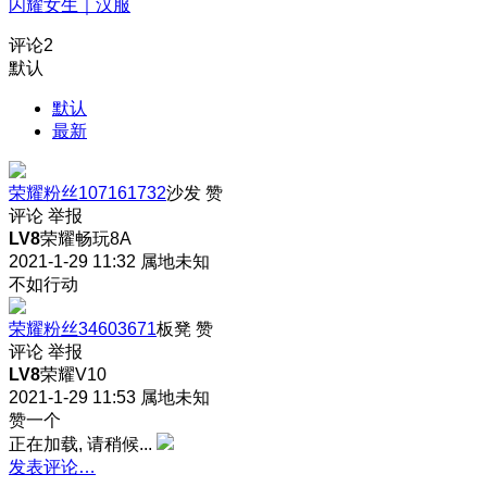
闪耀女生｜汉服
评论
2
默认
默认
最新
荣耀粉丝107161732
沙发
赞
评论
举报
LV8
荣耀畅玩8A
2021-1-29 11:32
属地未知
不如行动
荣耀粉丝34603671
板凳
赞
评论
举报
LV8
荣耀V10
2021-1-29 11:53
属地未知
赞一个
正在加载, 请稍候...
发表评论…