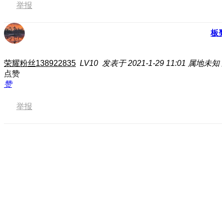
举报
板
荣耀粉丝138922835
LV10
发表于 2021-1-29 11:01
属地未知
点赞
赞
举报