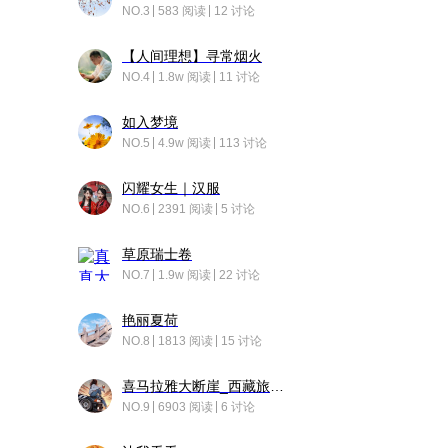
NO.3
583 阅读
12 讨论
【人间理想】寻常烟火
NO.4
1.8w 阅读
11 讨论
如入梦境
NO.5
4.9w 阅读
113 讨论
闪耀女生｜汉服
NO.6
2391 阅读
5 讨论
草原瑞士卷
NO.7
1.9w 阅读
22 讨论
艳丽夏荷
NO.8
1813 阅读
15 讨论
喜马拉雅大断崖_西藏旅行日记
NO.9
6903 阅读
6 讨论