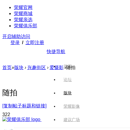
荣耀官网
荣耀商城
荣耀亲选
荣耀俱乐部
开启辅助访问
登录
/
立即注册
快捷导航
首页
首页
»
版块
›
兴趣街区
›
爱摄影
›
随拍
论坛
随拍
版块
[复制帖子标题和链接]
荣耀影像
32
2
建议广场