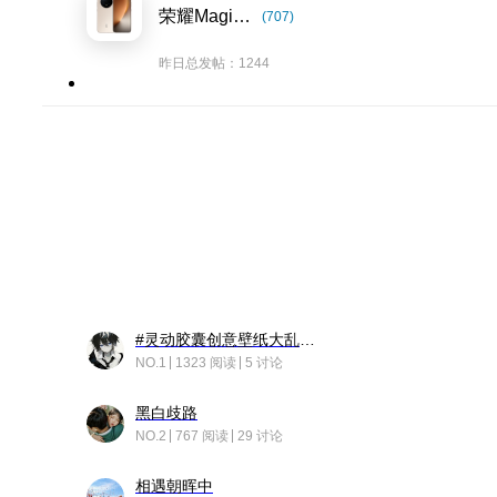
荣耀Magic8系列
(707)
昨日总发帖：1244
#灵动胶囊创意壁纸大乱斗#脑洞不限形式，灵感不分边界，体验追赛的快乐！
NO.1
1323 阅读
5 讨论
黑白歧路
NO.2
767 阅读
29 讨论
相遇朝晖中