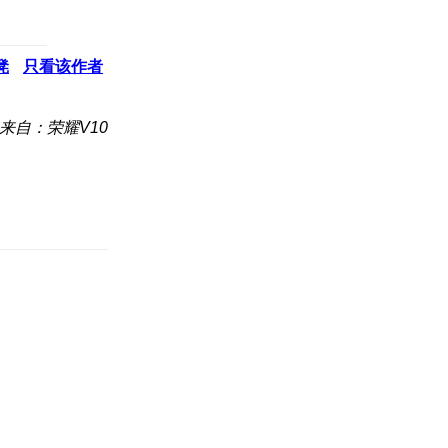
凳
只看该作者
来自：荣耀V10