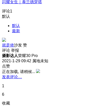
闪耀女生｜泰兰德穿搭
评论
1
默认
默认
最新
就是侬
沙发
赞
评论
举报
摄影达人
荣耀30 Pro
2021-1-29 09:42
属地未知
点赞
正在加载, 请稍候...
发表评论…
1
6
收藏