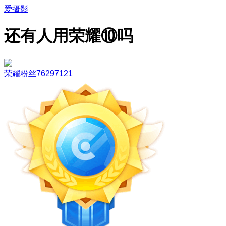
爱摄影
还有人用荣耀⑩吗
荣耀粉丝76297121