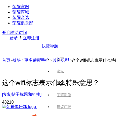
荣耀官网
荣耀商城
荣耀亲选
荣耀俱乐部
开启辅助访问
登录
/
立即注册
快捷导航
首页
首页
»
版块
›
更多荣耀手机
›
其它机型
›
这个wifi标志表示什么
论坛
这个wifi标志表示什么特殊意思？
版块
[复制帖子标题和链接]
荣耀影像
482
10
建议广场