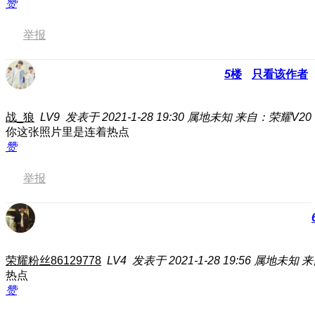
赞
举报
5
楼
只看该作者
战_狼
LV9
发表于 2021-1-28 19:30
属地未知
来自：荣耀V20
你这张照片里是连着热点
赞
举报
荣耀粉丝86129778
LV4
发表于 2021-1-28 19:56
属地未知
来
热点
赞