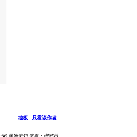
地板
只看该作者
:56
属地未知
来自：浏览器