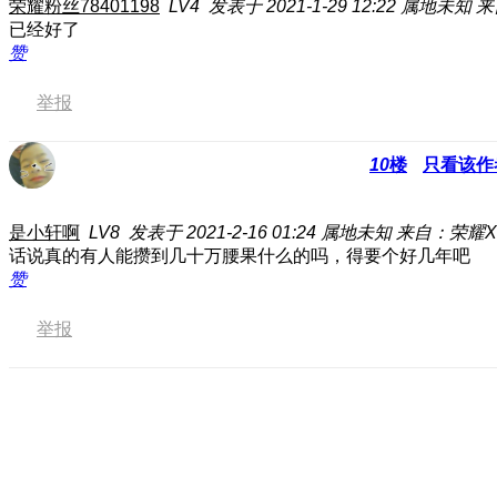
荣耀粉丝78401198
LV4
发表于 2021-1-29 12:22
属地未知
来
已经好了
赞
举报
10
楼
只看该作
是小轩啊
LV8
发表于 2021-2-16 01:24
属地未知
来自：荣耀X
话说真的有人能攒到几十万腰果什么的吗，得要个好几年吧
赞
举报