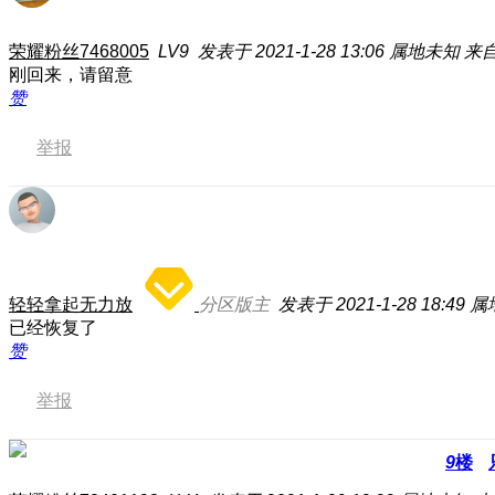
荣耀粉丝7468005
LV9
发表于 2021-1-28 13:06
属地未知
来自
刚回来，请留意
赞
举报
轻轻拿起无力放
分区版主
发表于 2021-1-28 18:49
属
已经恢复了
赞
举报
9
楼