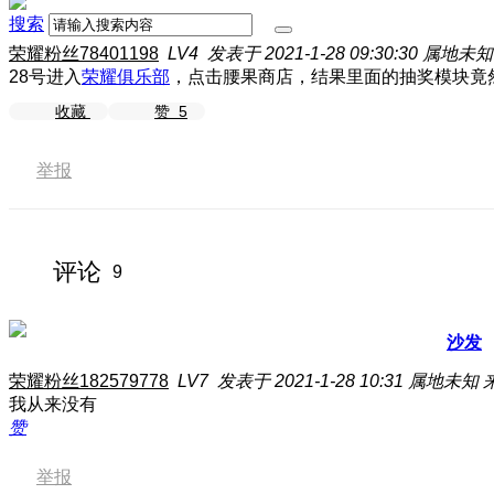
搜索
荣耀粉丝78401198
LV4
发表于 2021-1-28 09:30:30
属地未知
28号进入
荣耀俱乐部
，点击腰果商店，结果里面的抽奖模块竟
收藏
赞
5
举报
评论
9
沙发
荣耀粉丝182579778
LV7
发表于 2021-1-28 10:31
属地未知
我从来没有
赞
举报