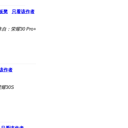
板凳
只看该作者
来自：荣耀30 Pro+
该作者
耀30S