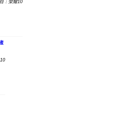
自：荣耀10
者
10