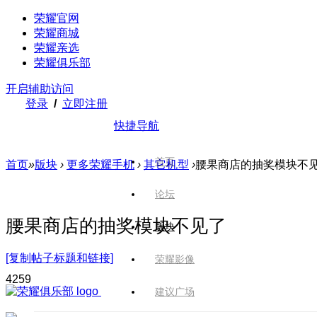
荣耀官网
荣耀商城
荣耀亲选
荣耀俱乐部
开启辅助访问
登录
/
立即注册
快捷导航
首页
首页
»
版块
›
更多荣耀手机
›
其它机型
›
腰果商店的抽奖模块不
论坛
腰果商店的抽奖模块不见了
版块
[复制帖子标题和链接]
荣耀影像
425
9
建议广场