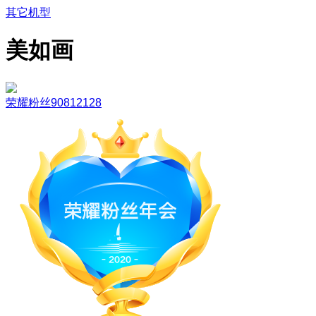
其它机型
美如画
荣耀粉丝90812128