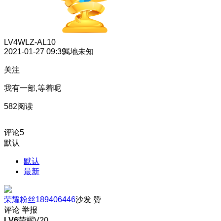
LV4
WLZ-AL10
2021-01-27 09:39
属地未知
关注
我有一部,等着呢
582阅读
评论
5
默认
默认
最新
荣耀粉丝189406446
沙发
赞
评论
举报
LV6
荣耀V20