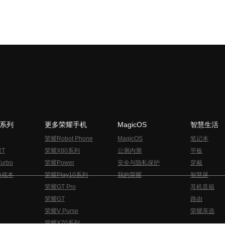
N系列
更多荣耀手机
MagicOS
智慧生活
荣耀Robot Phone
MagicOS
笔记本
RT
荣耀X80系列
公测内测
平板
urbo
荣耀Power
安全与隐私保护
穿戴
游戏本
荣耀Play10系列
我的荣耀
智慧屏
荣耀GT Pro
耳机音箱
荣耀GT
路由
荣耀V Purse
荣耀亲选
荣耀X70系列