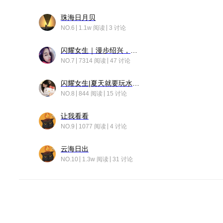
珠海日月贝
NO.6
1.1w 阅读
3 讨论
闪耀女生｜漫步绍兴，寻找藏在老街的江南温柔
NO.7
7314 阅读
47 讨论
闪耀女生|夏天就要玩水！！
NO.8
844 阅读
15 讨论
让我看看
NO.9
1077 阅读
4 讨论
云海日出
NO.10
1.3w 阅读
31 讨论