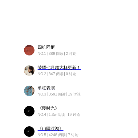
四机同框
NO.1
389 阅读
2 讨论
荣耀七月超大杯更新！后台堆叠动画太丝滑！
NO.2
847 阅读
0 讨论
单杠表演
NO.3
3591 阅读
19 讨论
《慢时光》
NO.4
1.3w 阅读
19 讨论
《山隅渡鸿》
NO.5
4248 阅读
7 讨论