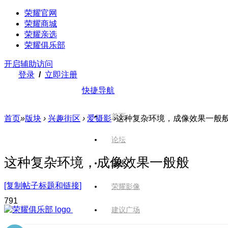
荣耀官网
荣耀商城
荣耀亲选
荣耀俱乐部
开启辅助访问
登录
/
立即注册
快捷导航
首页
首页
»
版块
›
兴趣街区
›
爱摄影
›
这种复杂环境，成像效果一般
论坛
这种复杂环境，成像效果一般般
版块
[复制帖子标题和链接]
荣耀影像
79
1
建议广场