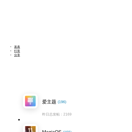
发表
打赏
分享
爱主题
(196)
昨日总发帖：2169