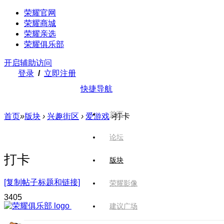
荣耀官网
荣耀商城
荣耀亲选
荣耀俱乐部
开启辅助访问
登录
/
立即注册
快捷导航
首页
首页
»
版块
›
兴趣街区
›
爱游戏
›
打卡
论坛
打卡
版块
[复制帖子标题和链接]
荣耀影像
340
5
建议广场