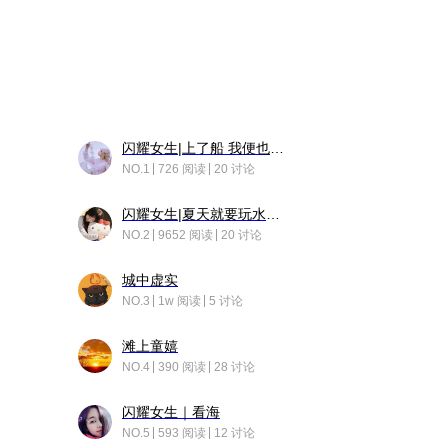
闪耀女生|上了船 我便也成了故事中的人
NO.1
726 阅读
20 讨论
闪耀女生|夏天就要玩水！！
NO.2
9652 阅读
20 讨论
城中虚实
NO.3
1w 阅读
5 讨论
滩上童嬉
NO.4
390 阅读
28 讨论
闪耀女生｜看海
NO.5
593 阅读
12 讨论