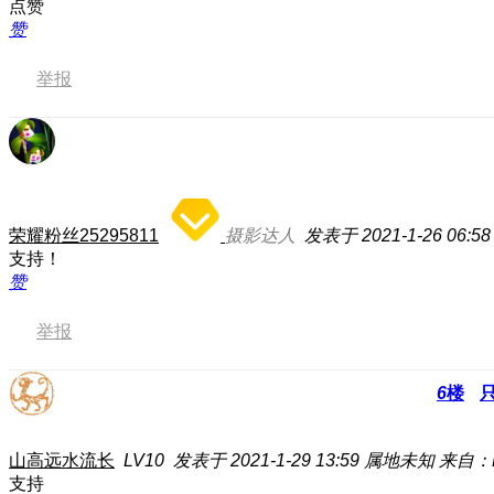
点赞
赞
举报
荣耀粉丝25295811
摄影达人
发表于 2021-1-26 06:58
支持！
赞
举报
6
楼
山高远水流长
LV10
发表于 2021-1-29 13:59
属地未知
来自：E
支持