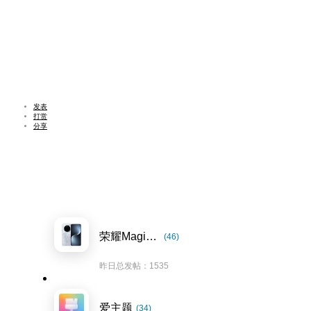
发表
打赏
分享
荣耀Magic7系列
(46)
昨日总发帖：1535
爱主题
(34)