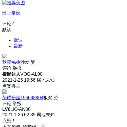
滩上童嬉
评论
2
默认
默认
最新
秋夜鸣鸣
沙发
赞
评论
举报
摄影达人
VOG-AL00
2021-1-25 19:56
属地未知
点赞楼主
荣耀粉丝196043904
板凳
赞
评论
举报
LV6
LIO-AN00
2021-1-26 02:39
属地未知
点赞！
正在加载, 请稍候...