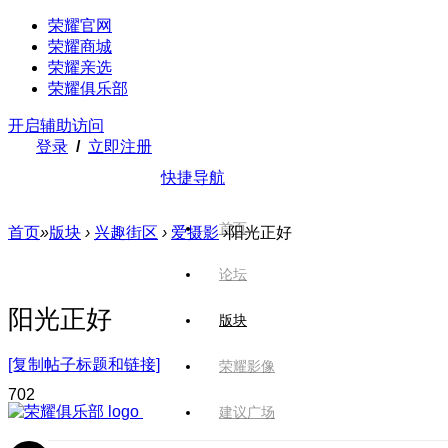
荣耀官网
荣耀商城
荣耀亲选
荣耀俱乐部
开启辅助访问
登录
/
立即注册
快捷导航
首页
首页
»
版块
›
兴趣街区
›
爱摄影
›
阳光正好
论坛
阳光正好
版块
[复制帖子标题和链接]
荣耀影像
70
2
建议广场