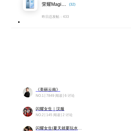
荣耀Magic5系列
(32)
昨日总发帖：433
《美丽云南》
NO.1
7849 阅读
6 讨论
闪耀女生｜汉服
NO.2
145 阅读
2 讨论
闪耀女生|夏天就要玩水！！