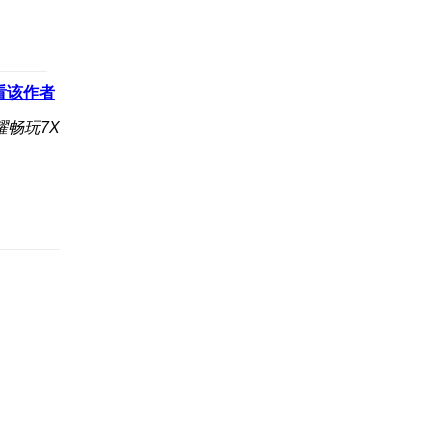
看该作者
耀畅玩7X