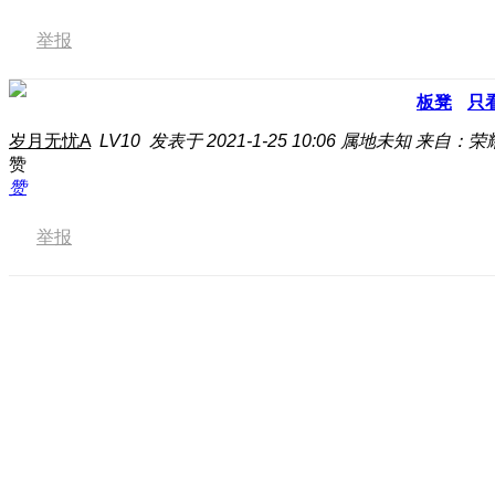
举报
板凳
只
岁月无忧A
LV10
发表于 2021-1-25 10:06
属地未知
来自：荣
赞
赞
举报