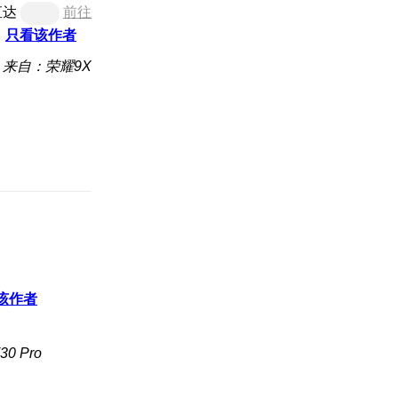
直达
前往
只看该作者
来自：荣耀9X
该作者
0 Pro