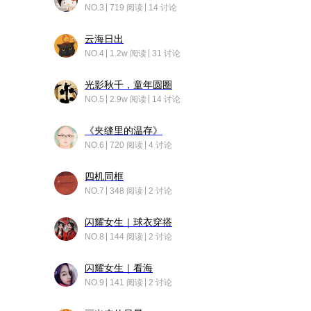
NO.3
719 阅读
14 讨论
云海日出
NO.4
1.2w 阅读
31 讨论
光影秋千，童年圆圈
NO.5
2.9w 阅读
14 讨论
《夹缝里的温存》
NO.6
720 阅读
4 讨论
四机同框
NO.7
348 阅读
2 讨论
闪耀女生｜球衣穿搭
NO.8
144 阅读
2 讨论
闪耀女生｜看海
NO.9
141 阅读
2 讨论