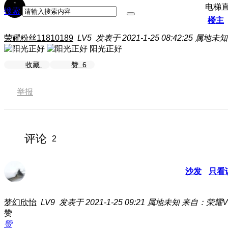
电梯
搜索
楼主
荣耀粉丝11810189
LV5
发表于 2021-1-25 08:42:25
属地未知
阳光正好
收藏
赞
6
举报
评论
2
沙发
只看
梦幻欣怡
LV9
发表于 2021-1-25 09:21
属地未知
来自：荣耀V3
赞
赞