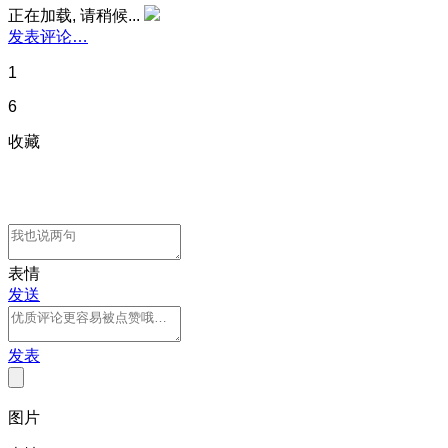
正在加载, 请稍候...
发表评论…
1
6
收藏
表情
发送
发表
图片