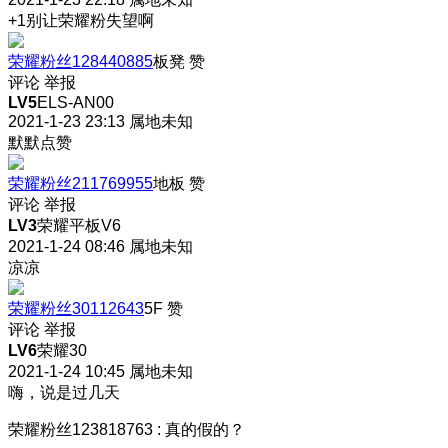
+1别让荣耀粉失望啊
荣耀粉丝128440885
板凳
赞
评论
举报
LV5
ELS-AN00
2021-1-23 23:13
属地未知
默默点赞
荣耀粉丝211769955
地板
赞
评论
举报
LV3
荣耀平板V6
2021-1-24 08:46
属地未知
凉凉
荣耀粉丝30112643
5F
赞
评论
举报
LV6
荣耀30
2021-1-24 10:45
属地未知
嗨，说是过几天
荣耀粉丝123818763
:
真的假的？