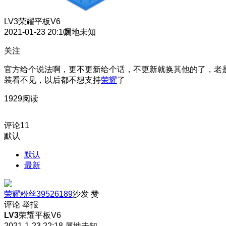
LV3
荣耀平板V6
2021-01-23 20:10
属地未知
关注
官方给个说法啊，更不更新给个话，不更新就换其他的了，老
装看不见，以后都不想支持
荣耀
了
1929阅读
评论
11
默认
默认
最新
荣耀粉丝39526189
沙发
赞
评论
举报
LV3
荣耀平板V6
2021-1-23 22:18
属地未知