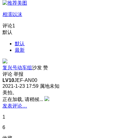
相濡以沫
评论
1
默认
默认
最新
复兴号动车组
沙发
赞
评论
举报
LV10
JEF-AN00
2021-1-23 17:59
属地未知
美拍。
正在加载, 请稍候...
发表评论…
1
6