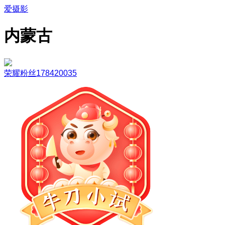
爱摄影
内蒙古
荣耀粉丝178420035