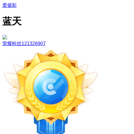
爱摄影
蓝天
荣耀粉丝121326907