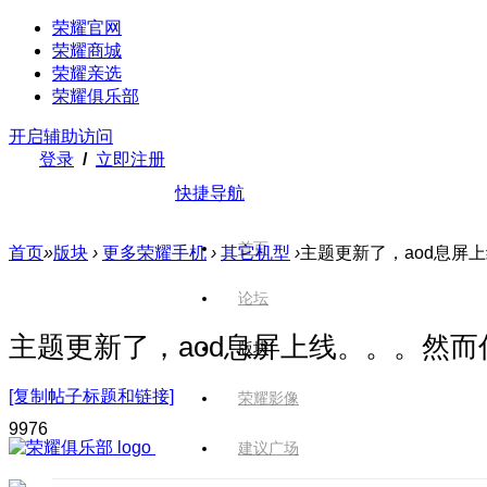
荣耀官网
荣耀商城
荣耀亲选
荣耀俱乐部
开启辅助访问
登录
/
立即注册
快捷导航
首页
首页
»
版块
›
更多荣耀手机
›
其它机型
›
主题更新了，aod息屏
论坛
主题更新了，aod息屏上线。。。然而
版块
[复制帖子标题和链接]
荣耀影像
997
6
建议广场