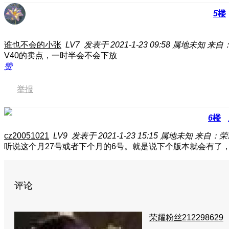
5
楼
谁也不会的小张
LV7
发表于 2021-1-23 09:58
属地未知
来自：
V40的卖点，一时半会不会下放
赞
举报
6
楼
cz20051021
LV9
发表于 2021-1-23 15:15
属地未知
来自：荣
听说这个月27号或者下个月的6号。就是说下个版本就会有了
评论
荣耀粉丝212298629