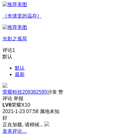
《夹缝里的温存》
光影之孤荷
评论
1
默认
默认
最新
荣耀粉丝209382595
沙发
赞
评论
举报
LV6
荣耀X10
2021-1-23 07:58
属地未知
好
正在加载, 请稍候...
发表评论…