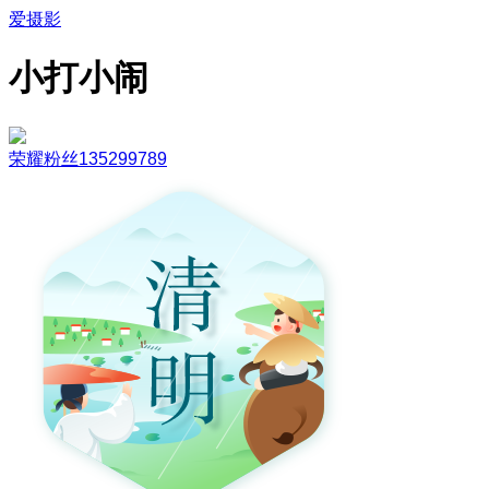
爱摄影
小打小闹
荣耀粉丝135299789