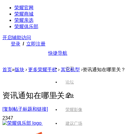
荣耀官网
荣耀商城
荣耀亲选
荣耀俱乐部
开启辅助访问
登录
/
立即注册
快捷导航
首页
首页
»
版块
›
更多荣耀手机
›
其它机型
›
资讯通知在哪里关？
论坛
资讯通知在哪里关？
版块
[复制帖子标题和链接]
荣耀影像
234
7
建议广场