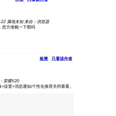
:22
属地未知
来自：浏览器
，您方便截一下图吗
板凳
只看该作者
：荣耀V20
>设置>消息通知/个性化推荐关闭看看。