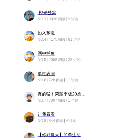
橙光独桨
NO.3
9928 阅读
9 讨论
如入梦境
NO.4
4175 阅读
91 讨论
画中捕鱼
NO.5
2088 阅读
33 讨论
单杠表演
NO.6
728 阅读
11 讨论
真的猛！荣耀平板20柔光版，竟然又有更新……
NO.7
7307 阅读
1 讨论
让我看看
NO.8
844 阅读
4 讨论
【你好夏天】简单生活