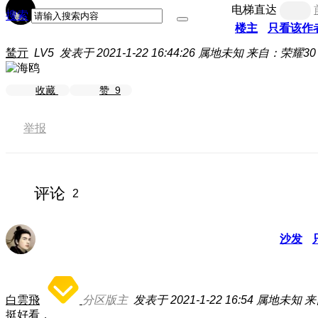
电梯直达
搜索
楼主
只看该作
鸶亓
LV5
发表于 2021-1-22 16:44:26
属地未知
来自：荣耀30 
收藏
赞
9
举报
评论
2
沙发
白雲飛
分区版主
发表于 2021-1-22 16:54
属地未知
来
挺好看，