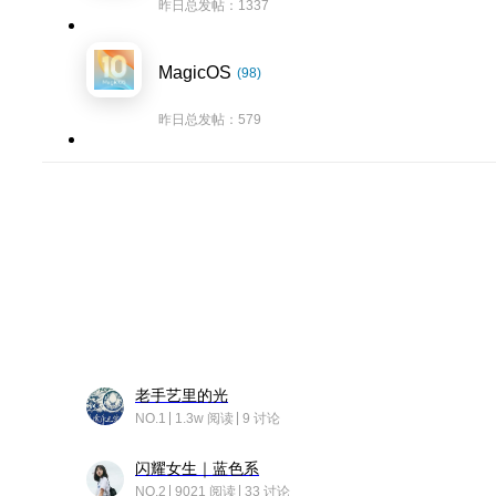
昨日总发帖：1337
MagicOS
(98)
昨日总发帖：579
老手艺里的光
NO.1
1.3w 阅读
9 讨论
闪耀女生｜蓝色系
NO.2
9021 阅读
33 讨论