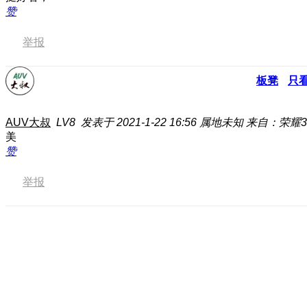
赞
举报
板凳
只
AUV大叔
LV8
发表于 2021-1-22 16:56
属地未知
来自：荣耀3
美
赞
举报