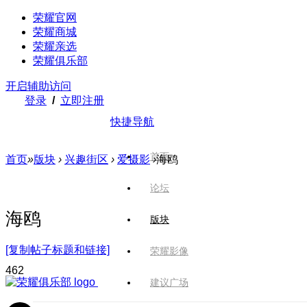
荣耀官网
荣耀商城
荣耀亲选
荣耀俱乐部
开启辅助访问
登录
/
立即注册
快捷导航
首页
首页
»
版块
›
兴趣街区
›
爱摄影
›
海鸥
论坛
海鸥
版块
[复制帖子标题和链接]
荣耀影像
46
2
建议广场