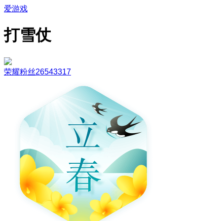
爱游戏
打雪仗
荣耀粉丝26543317