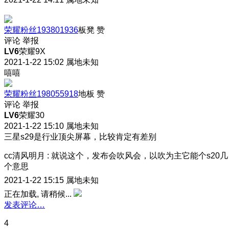
荣耀粉丝193801936
板凳
赞
评论
举报
LV6
荣耀9X
2021-1-22 15:02
属地未知
嘻嘻
荣耀粉丝198055918
地板
赞
评论
举报
LV6
荣耀30
2021-1-22 15:10
属地未知
三星s29是行业顶尖屏幕，比较肯定有差别
cc清风明月
:
就说这个，发布会吹风会，以吹为主它能个s20几
个意思
2021-1-22 15:15
属地未知
正在加载, 请稍候...
发表评论…
4