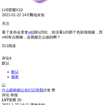
LV9
荣耀X10
2021-01-22 14:07
属地未知
关注
看了发布会里拿
v40
跟s20比，你没看s20那个色彩很细腻，而
v40有点模糊，这视频怎么做的啊？
311阅读
评论
4
默认
默认
最新
什么昵称能让你们记得我
沙发
赞
评论
举报
LV7
荣耀 20
2021-1-22 14:11
属地未知