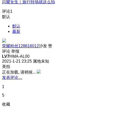
闪耀女生｜旅行转场就这么拍
评论
1
默认
默认
最新
荣耀粉丝128616012
沙发
赞
评论
举报
LV7
HMA-AL00
2021-1-21 23:25
属地未知
美拍
正在加载, 请稍候...
发表评论…
1
5
收藏