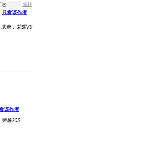
直达
前往
只看该作者
来自：荣耀V9
看该作者
荣耀20S