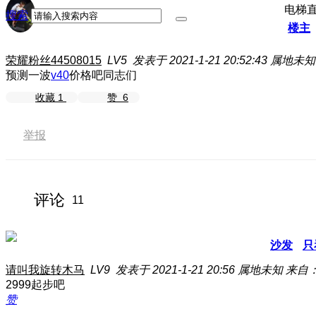
电梯
搜索
楼主
荣耀粉丝44508015
LV5
发表于 2021-1-21 20:52:43
属地未知
预测一波
v40
价格吧同志们
收藏
1
赞
6
举报
评论
11
沙发
只
请叫我旋转木马
LV9
发表于 2021-1-21 20:56
属地未知
来自：
2999起步吧
赞