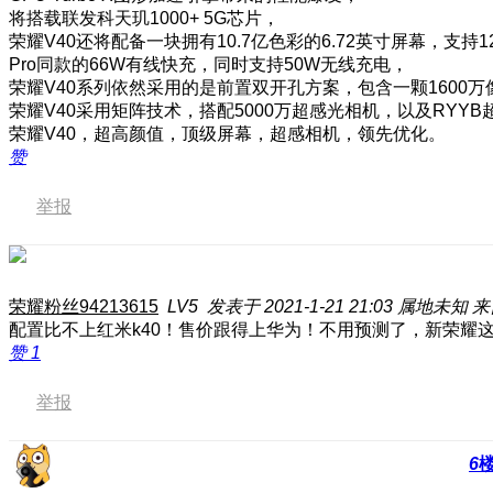
将搭载联发科天玑1000+ 5G芯片，
荣耀V40还将配备一块拥有10.7亿色彩的6.72英寸屏幕，支持
Pro同款的66W有线快充，同时支持50W无线充电，
荣耀V40系列依然采用的是前置双开孔方案，包含一颗160
荣耀V40采用矩阵技术，搭配5000万超感光相机，以及RY
荣耀V40，超高颜值，顶级屏幕，超感相机，领先优化。
赞
举报
荣耀粉丝94213615
LV5
发表于 2021-1-21 21:03
属地未知
来
配置比不上红米k40！售价跟得上华为！不用预测了，新荣耀
赞
1
举报
6