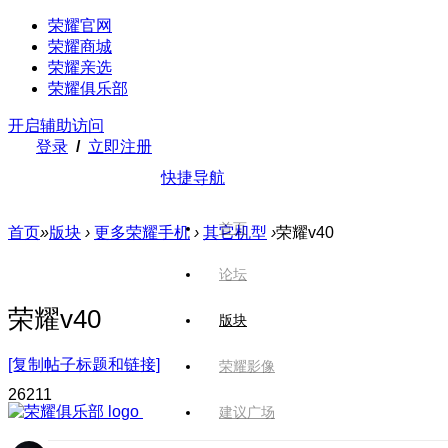
荣耀官网
荣耀商城
荣耀亲选
荣耀俱乐部
开启辅助访问
登录
/
立即注册
快捷导航
首页
首页
»
版块
›
更多荣耀手机
›
其它机型
›
荣耀v40
论坛
荣耀v40
版块
[复制帖子标题和链接]
荣耀影像
262
11
建议广场