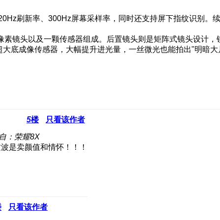
120Hz刷新率、300Hz屏幕采样率，同时还支持屏下指纹识别。续航
0万像素镜头以及一颗传感器组成。后置镜头则是矩阵式镜头设计
YB超大底成像传感器，大幅提升进光量，一丝微光也能拍出"明暗
5
楼
只看该作者
自：荣耀8X
这波是卖颜值和情怀！！！
楼
只看该作者