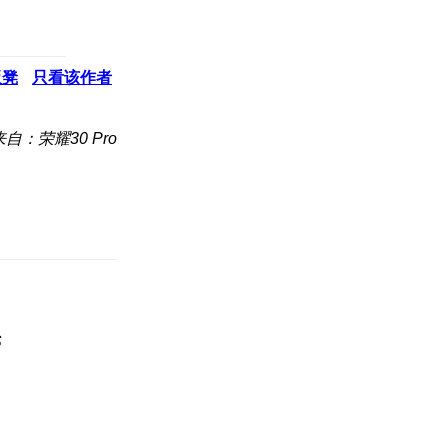
板凳
只看该作者
来自：荣耀30 Pro
S