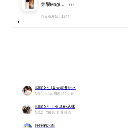
荣耀Magic8系列
(88)
昨日总发帖：1244
闪耀女生|夏天就要玩水！！
NO.1
1.1w 阅读
20 讨论
闪耀女生｜亚马逊丛林
NO.2
736 阅读
8 讨论
静静的水面