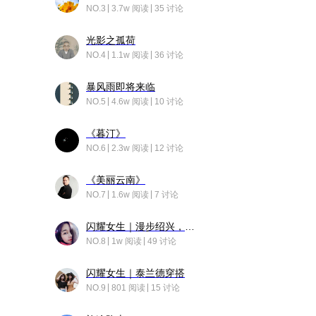
NO.3
3.7w 阅读
35 讨论
光影之孤荷
NO.4
1.1w 阅读
36 讨论
暴风雨即将来临
NO.5
4.6w 阅读
10 讨论
《暮汀》
NO.6
2.3w 阅读
12 讨论
《美丽云南》
NO.7
1.6w 阅读
7 讨论
闪耀女生｜漫步绍兴，寻找藏在老街的江南温柔
NO.8
1w 阅读
49 讨论
闪耀女生｜泰兰德穿搭
NO.9
801 阅读
15 讨论