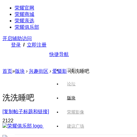
荣耀官网
荣耀商城
荣耀亲选
荣耀俱乐部
开启辅助访问
登录
/
立即注册
快捷导航
首页
首页
»
版块
›
兴趣街区
›
爱摄影
›
洗洗睡吧
论坛
洗洗睡吧
版块
[复制帖子标题和链接]
荣耀影像
212
2
建议广场