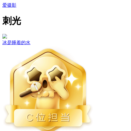
爱摄影
刺光
冰是睡着的水