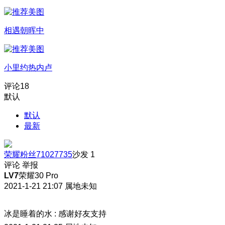
相遇朝晖中
小里约热内卢
评论
18
默认
默认
最新
荣耀粉丝71027735
沙发
1
评论
举报
LV7
荣耀30 Pro
2021-1-21 21:07
属地未知
冰是睡着的水
:
感谢好友支持