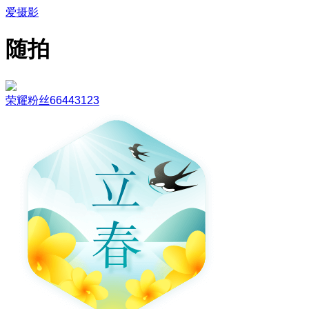
爱摄影
随拍
荣耀粉丝66443123