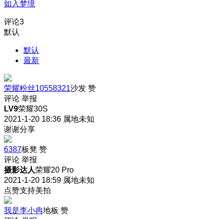
如入梦境
评论
3
默认
默认
最新
荣耀粉丝10558321
沙发
赞
评论
举报
LV9
荣耀30S
2021-1-20 18:36
属地未知
谢谢分享
6387
板凳
赞
评论
举报
摄影达人
荣耀20 Pro
2021-1-20 18:59
属地未知
点赞支持美拍
我是李小冉
地板
赞