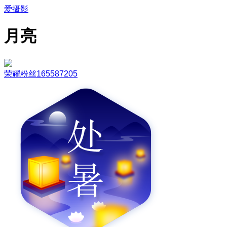
爱摄影
月亮
荣耀粉丝165587205