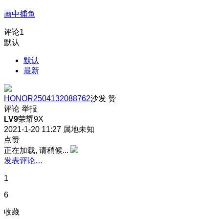
画中捕鱼
评论
1
默认
默认
最新
HONOR2504132088762
沙发
赞
评论
举报
LV9
荣耀9X
2021-1-20 11:27
属地未知
点赞
正在加载, 请稍候...
发表评论…
1
6
收藏