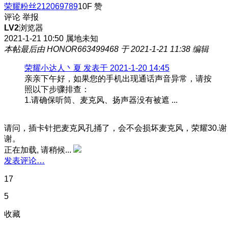
荣耀粉丝212069789
10F
赞
评论
举报
LV2
浏览器
2021-1-21 10:50
属地未知
本帖最后由 HONOR663499468 于 2021-1-21 11:38 编辑
荣耀小达人丶夏 发表于 2021-1-20 14:45
亲亲下午好，如果您的手机出现通话声音异常，请按
照以下步骤排查：
1.请确保听筒、麦克风、扬声器没有被遮 ...
请问，插卡针把麦克风孔捅了，会不会损坏麦克风，荣耀30.谢
谢。
正在加载, 请稍候...
发表评论…
17
5
收藏