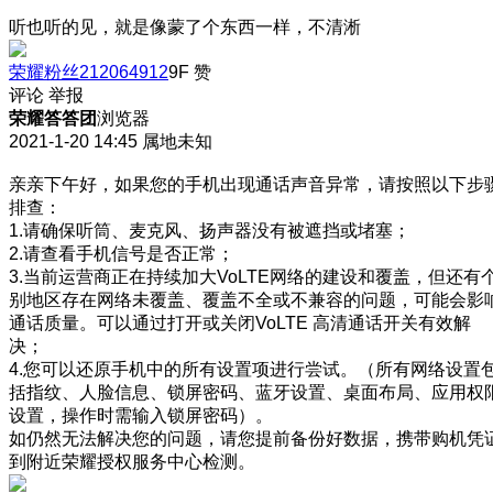
听也听的见，就是像蒙了个东西一样，不清淅
荣耀粉丝212064912
9F
赞
评论
举报
荣耀答答团
浏览器
2021-1-20 14:45
属地未知
亲亲下午好，如果您的手机出现通话声音异常，请按照以下步
排查：
1.请确保听筒、麦克风、扬声器没有被遮挡或堵塞；
2.请查看手机信号是否正常；
3.当前运营商正在持续加大VoLTE网络的建设和覆盖，但还有
别地区存在网络未覆盖、覆盖不全或不兼容的问题，可能会影
通话质量。可以通过打开或关闭VoLTE 高清通话开关有效解
决；
4.您可以还原手机中的所有设置项进行尝试。（所有网络设置
括指纹、人脸信息、锁屏密码、蓝牙设置、桌面布局、应用权
设置，操作时需输入锁屏密码）。
如仍然无法解决您的问题，请您提前备份好数据，携带购机凭
到附近荣耀授权服务中心检测。