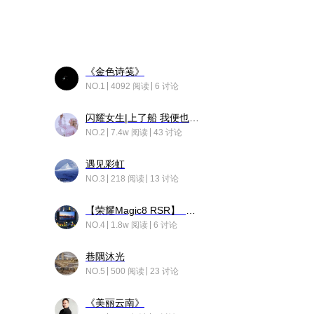
《金色诗笺》
NO.1
4092 阅读
6 讨论
闪耀女生|上了船 我便也成了故事中的人
NO.2
7.4w 阅读
43 讨论
遇见彩虹
NO.3
218 阅读
13 讨论
【荣耀Magic8 RSR】 穹影
NO.4
1.8w 阅读
6 讨论
巷隅沐光
NO.5
500 阅读
23 讨论
《美丽云南》