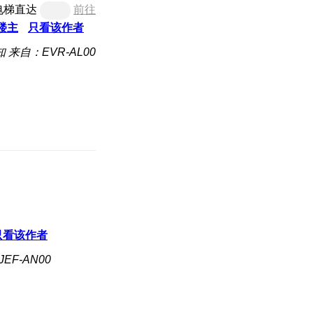
电梯直达
前往
楼主
只看该作者
知
来自：EVR-AL00
只看该作者
EF-AN00