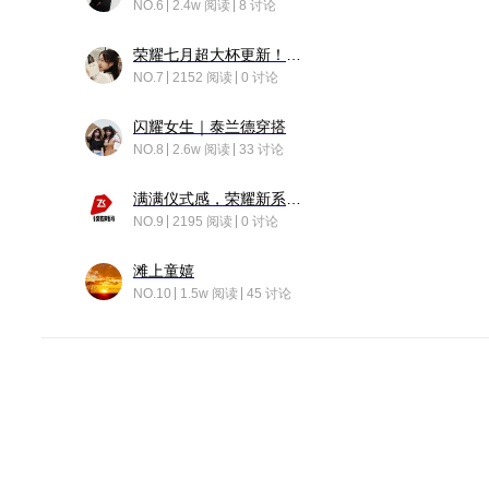
NO.6
2.4w 阅读
8 讨论
荣耀七月超大杯更新！后台堆叠动画太丝滑！
NO.7
2152 阅读
0 讨论
闪耀女生｜泰兰德穿搭
NO.8
2.6w 阅读
33 讨论
满满仪式感，荣耀新系统增加了个升级故事
NO.9
2195 阅读
0 讨论
滩上童嬉
NO.10
1.5w 阅读
45 讨论