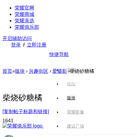
荣耀官网
荣耀商城
荣耀亲选
荣耀俱乐部
开启辅助访问
登录
/
立即注册
快捷导航
首页
首页
»
版块
›
兴趣街区
›
爱摄影
›
柴烧砂糖橘
论坛
柴烧砂糖橘
版块
[复制帖子标题和链接]
荣耀影像
164
1
建议广场