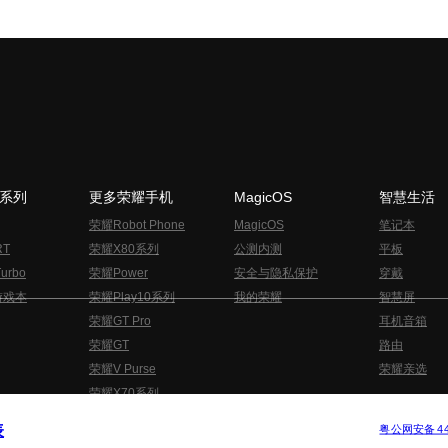
N系列
更多荣耀手机
MagicOS
智慧生活
荣耀Robot Phone
MagicOS
笔记本
RT
荣耀X80系列
公测内测
平板
urbo
荣耀Power
安全与隐私保护
穿戴
游戏本
荣耀Play10系列
我的荣耀
智慧屏
荣耀GT Pro
耳机音箱
荣耀GT
路由
荣耀V Purse
荣耀亲选
荣耀X70系列
与隐私的声明
关于cookies
法律信息
表
版权所有 © 荣耀终端股份有限公司 2020-2026 保留一切权利.
粤公网安备 440