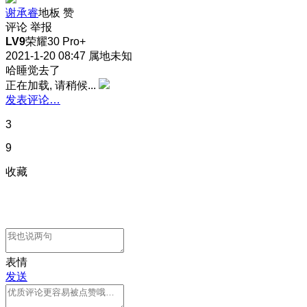
谢承睿
地板
赞
评论
举报
LV9
荣耀30 Pro+
2021-1-20 08:47
属地未知
哈睡觉去了
正在加载, 请稍候...
发表评论…
3
9
收藏
表情
发送