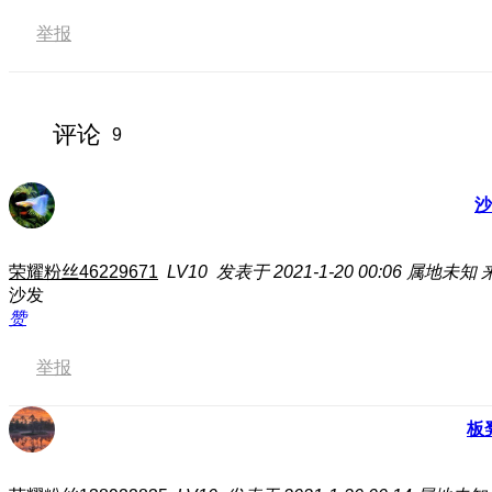
举报
评论
9
沙
荣耀粉丝46229671
LV10
发表于 2021-1-20 00:06
属地未知
沙发
赞
举报
板