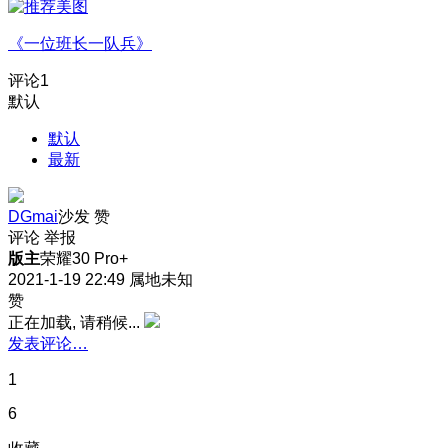
《一位班长一队兵》
评论
1
默认
默认
最新
DGmai
沙发
赞
评论
举报
版主
荣耀30 Pro+
2021-1-19 22:49
属地未知
赞
正在加载, 请稍候...
发表评论…
1
6