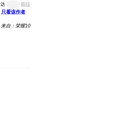
直达
前往
只看该作者
来自：荣耀10