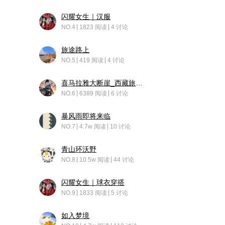
闪耀女生｜汉服
NO.4
1823 阅读
4 讨论
旅途路上
NO.5
419 阅读
4 讨论
喜马拉雅大断崖_西藏旅行日记
NO.6
6389 阅读
6 讨论
暴风雨即将来临
NO.7
4.7w 阅读
10 讨论
青山环沃野
NO.8
10.5w 阅读
44 讨论
闪耀女生｜球衣穿搭
NO.9
1833 阅读
5 讨论
如入梦境