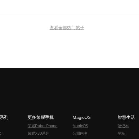
查看全部热门帖子
N系列
更多荣耀手机
MagicOS
智慧生活
荣耀Robot Phone
MagicOS
笔记本
RT
荣耀X80系列
公测内测
平板