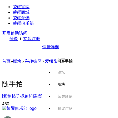
荣耀官网
荣耀商城
荣耀亲选
荣耀俱乐部
开启辅助访问
登录
/
立即注册
快捷导航
首页
首页
»
版块
›
兴趣街区
›
爱摄影
›
随手拍
论坛
随手拍
版块
[复制帖子标题和链接]
荣耀影像
46
0
建议广场