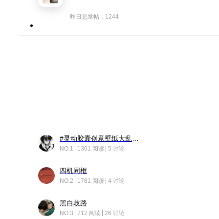
昨日总发帖：1244
#灵动胶囊创意壁纸大乱斗#脑洞不限形式，灵感不分边界，体验追赛的快乐！
NO.1
1301 阅读
5 讨论
四机同框
NO.2
1781 阅读
4 讨论
黑白歧路
NO.3
712 阅读
26 讨论