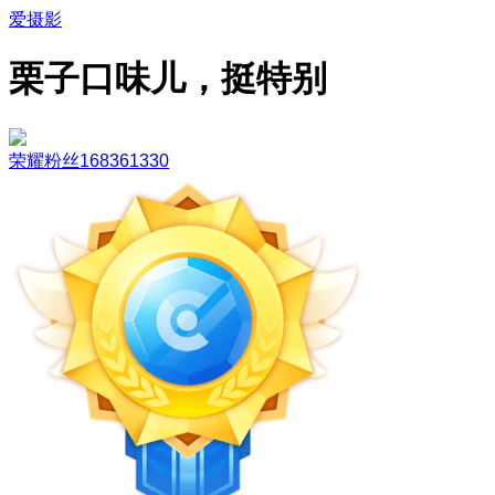
爱摄影
栗子口味儿，挺特别
荣耀粉丝168361330