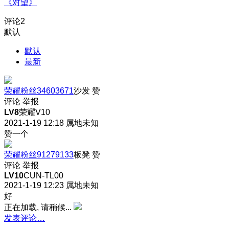
《对望》
评论
2
默认
默认
最新
荣耀粉丝34603671
沙发
赞
评论
举报
LV8
荣耀V10
2021-1-19 12:18
属地未知
赞一个
荣耀粉丝91279133
板凳
赞
评论
举报
LV10
CUN-TL00
2021-1-19 12:23
属地未知
好
正在加载, 请稍候...
发表评论…