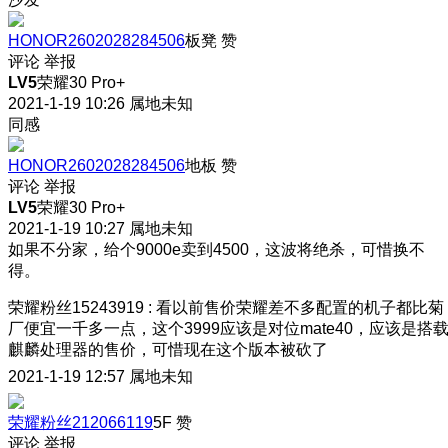
HONOR2602028284506
板凳
赞
评论
举报
LV5
荣耀30 Pro+
2021-1-19 10:26
属地未知
同感
HONOR2602028284506
地板
赞
评论
举报
LV5
荣耀30 Pro+
2021-1-19 10:27
属地未知
如果不分家，给个9000e卖到4500，这波将绝杀，可惜换不
得。
荣耀粉丝15243919
:
看以前售价荣耀差不多配置的机子都比菊
厂便宜一千多一点，这个3999应该是对位mate40，应该是搭
麒麟处理器的售价，可惜现在这个版本被砍了
2021-1-19 12:57
属地未知
荣耀粉丝212066119
5F
赞
评论
举报