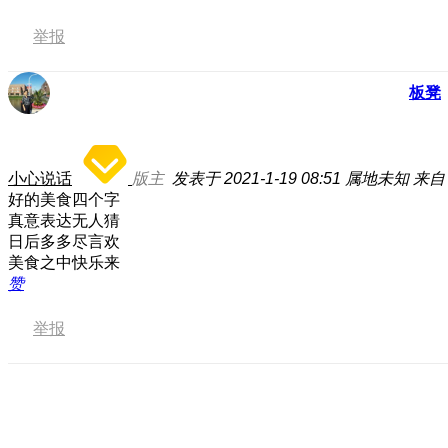
举报
板凳
小心说话
版主
发表于 2021-1-19 08:51
属地未知
来自：
好的美食四个字
真意表达无人猜
日后多多尽言欢
美食之中快乐来
赞
举报