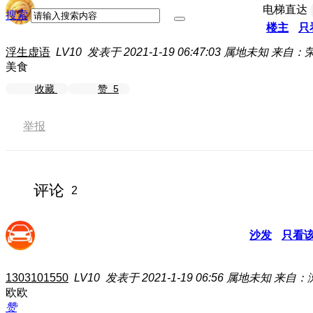
电梯直达
搜索
楼主
只
浮生虚语
LV10
发表于 2021-1-19 06:47:03
属地未知
来自：荣耀
美食
收藏
赞
5
举报
评论
2
沙发
只看
1303101550
LV10
发表于 2021-1-19 06:56
属地未知
来自：
欧欧
赞