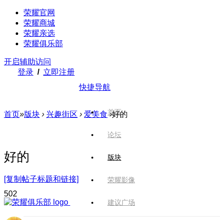
荣耀官网
荣耀商城
荣耀亲选
荣耀俱乐部
开启辅助访问
登录
/
立即注册
快捷导航
首页
首页
»
版块
›
兴趣街区
›
爱美食
›
好的
论坛
好的
版块
[复制帖子标题和链接]
荣耀影像
50
2
建议广场