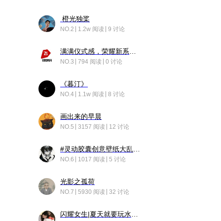
橙光独桨
NO.2
1.2w 阅读
9 讨论
满满仪式感，荣耀新系统增加了个升级故事
NO.3
794 阅读
0 讨论
《暮汀》
NO.4
1.1w 阅读
8 讨论
画出来的早晨
NO.5
3157 阅读
12 讨论
#灵动胶囊创意壁纸大乱斗#脑洞不限形式，灵感不分边界，体验追赛的快乐！
NO.6
1017 阅读
5 讨论
光影之孤荷
NO.7
5930 阅读
32 讨论
闪耀女生|夏天就要玩水！！