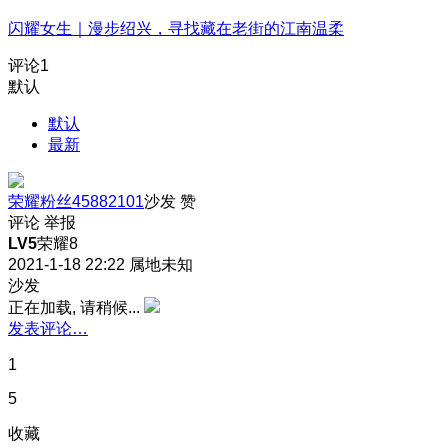
闪耀女生｜漫步绍兴，寻找藏在老街的江南温柔
评论
1
默认
默认
最新
荣耀粉丝45882101
沙发
赞
评论
举报
LV5
荣耀8
2021-1-18 22:22
属地未知
沙发
正在加载, 请稍候...
发表评论…
1
5
收藏