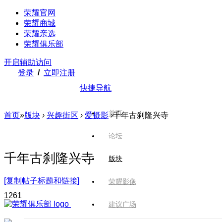
荣耀官网
荣耀商城
荣耀亲选
荣耀俱乐部
开启辅助访问
登录
/
立即注册
快捷导航
首页
首页
»
版块
›
兴趣街区
›
爱摄影
›
千年古刹隆兴寺
论坛
千年古刹隆兴寺
版块
[复制帖子标题和链接]
荣耀影像
126
1
建议广场