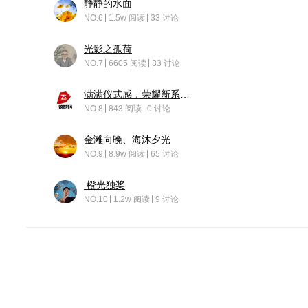
静静的水面
NO.6
1.5w 阅读
33 讨论
光影之孤荷
NO.7
6605 阅读
33 讨论
满满仪式感，荣耀新系统增加了个升级故事
NO.8
843 阅读
0 讨论
金滩向晚、海沐夕光
NO.9
8.9w 阅读
65 讨论
橙光独桨
NO.10
1.2w 阅读
9 讨论