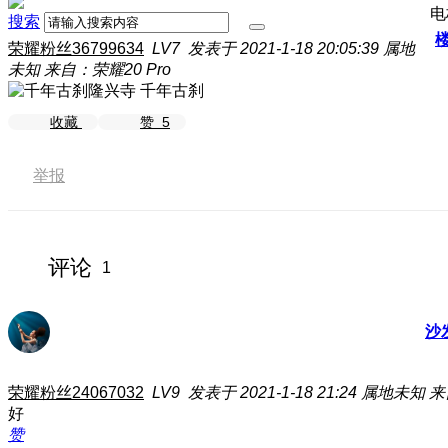
电
搜索
荣耀粉丝36799634
LV7
发表于 2021-1-18 20:05:39
属地
未知
来自：荣耀20 Pro
千年古刹
收藏
赞
5
举报
评论
1
沙
荣耀粉丝24067032
LV9
发表于 2021-1-18 21:24
属地未知
来
好
赞