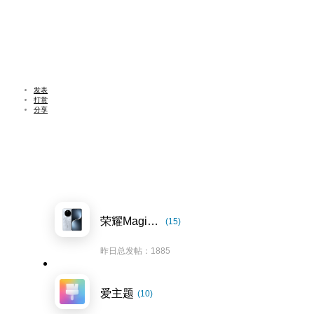
发表
打赏
分享
荣耀Magic7系列
(15)
昨日总发帖：1885
爱主题
(10)