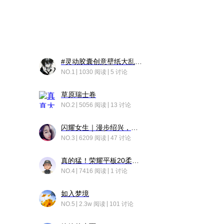
#灵动胶囊创意壁纸大乱斗#脑洞不限形式，灵感不分边界，体验追赛的快乐！
NO.1
1030 阅读
5 讨论
草原瑞士卷
NO.2
5056 阅读
13 讨论
闪耀女生｜漫步绍兴，寻找藏在老街的江南温柔
NO.3
6209 阅读
47 讨论
真的猛！荣耀平板20柔光版，竟然又有更新……
NO.4
7416 阅读
1 讨论
如入梦境
NO.5
2.3w 阅读
101 讨论