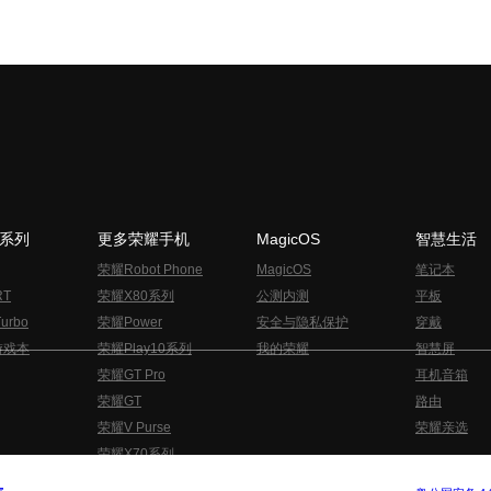
N系列
更多荣耀手机
MagicOS
智慧生活
荣耀Robot Phone
MagicOS
笔记本
RT
荣耀X80系列
公测内测
平板
urbo
荣耀Power
安全与隐私保护
穿戴
游戏本
荣耀Play10系列
我的荣耀
智慧屏
荣耀GT Pro
耳机音箱
荣耀GT
路由
荣耀V Purse
荣耀亲选
荣耀X70系列
与隐私的声明
关于cookies
法律信息